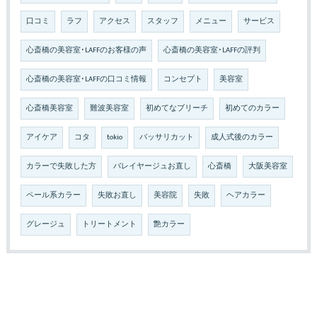
口コミ
ラフ
アクセス
スタッフ
メニュー
サービス
心斎橋の美容室･LAFFのお客様の声
心斎橋の美容室･LAFFの評判
心斎橋の美容室･LAFFの口コミ情報
コンセプト
美容室
心斎橋美容室
難波美容室
初めてなブリーチ
初めてのカラー
アイケア
コタ
tokio
バッサリカット
成人式後のカラー
カラーで失敗した方
バレイヤージュお直し
心斎橋
大阪美容室
ペール系カラー
失敗お直し
美容院
失敗
ヘアカラー
グレージュ
トリートメント
艶カラー