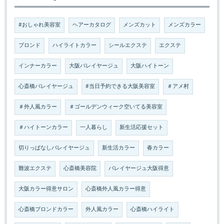
#おしゃれ美容室
ヘアーカタログ
メンズカット
メンズカラー
ブロンド
ハイライトカラー
シールエクステ
エクステ
インナーカラー
大阪バレイヤージュ
大阪ハイトーン
心斎橋バレイヤージュ
#当日予約できる大阪美容室
＃アメ村
＃外人風カラー
＃ゴールデンウィーク空いてる美容室
＃ハイトーンカラー
一人暮らし
新生活応援セット
切りっぱなしバレイヤージュ
新生活カラー
春カラー
難波エクステ
心斎橋美容院
バレイヤージュ大阪得意
大阪カラー得意サロン
心斎橋外人風カラー得意
心斎橋ブロンドカラー
外人風カラー
心斎橋ハイライト