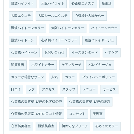
難波ハイライト
大阪ハイライト
心斎橋エクステ
新生活
大阪エクステ
大阪シールエクステ
心斎橋外人風からー
難波ハイトーンカラー
大阪ハイトーンカラー
ハイトーンカラー
難波ハイトーン
心斎橋ハイトーンカラー
難波バレイヤージュ
心斎橋ハイトーン
お問い合わせ
イースタンダード
ヘアケア
髪質改善
ホワイトカラー
ケアブリーチ
バレイヤージュ
カラーが得意なサロン
人気
カラー
プライバシーポリシー
口コミ
ラフ
アクセス
スタッフ
メニュー
サービス
心斎橋の美容室･LAFFのお客様の声
心斎橋の美容室･LAFFの評判
心斎橋の美容室･LAFFの口コミ情報
コンセプト
美容室
心斎橋美容室
難波美容室
初めてなブリーチ
初めてのカラー