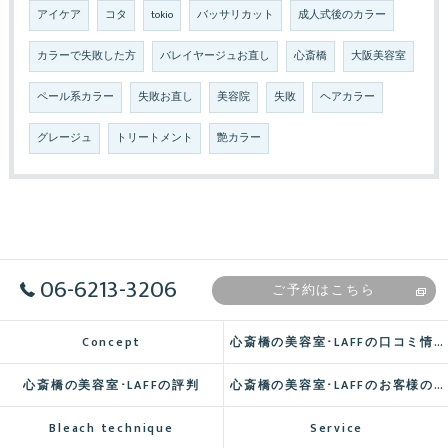
アイケア
コタ
tokio
バッサリカット
成人式後のカラー
カラーで失敗した方
バレイヤージュお直し
心斎橋
大阪美容室
ペール系カラー
失敗お直し
美容院
失敗
ヘアカラー
グレージュ
トリートメント
艶カラー
06-6213-3206
ご予約はこちら
Concept
心斎橋の美容室･LAFFの口コミ情報
心斎橋の美容室･LAFFの評判
心斎橋の美容室･LAFFのお客様の声
Bleach technique
Service