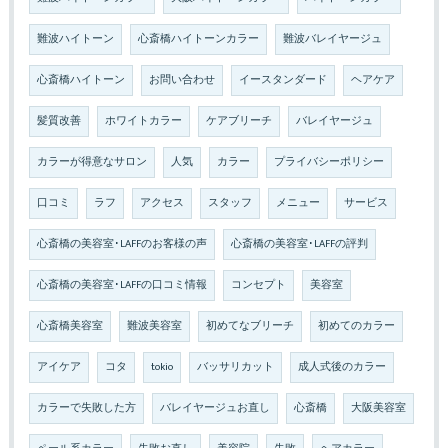
難波ハイトーン
心斎橋ハイトーンカラー
難波バレイヤージュ
心斎橋ハイトーン
お問い合わせ
イースタンダード
ヘアケア
髪質改善
ホワイトカラー
ケアブリーチ
バレイヤージュ
カラーが得意なサロン
人気
カラー
プライバシーポリシー
口コミ
ラフ
アクセス
スタッフ
メニュー
サービス
心斎橋の美容室･LAFFのお客様の声
心斎橋の美容室･LAFFの評判
心斎橋の美容室･LAFFの口コミ情報
コンセプト
美容室
心斎橋美容室
難波美容室
初めてなブリーチ
初めてのカラー
アイケア
コタ
tokio
バッサリカット
成人式後のカラー
カラーで失敗した方
バレイヤージュお直し
心斎橋
大阪美容室