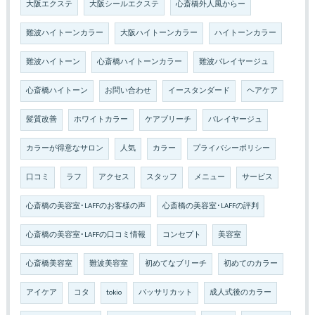
大阪エクステ
大阪シールエクステ
心斎橋外人風からー
難波ハイトーンカラー
大阪ハイトーンカラー
ハイトーンカラー
難波ハイトーン
心斎橋ハイトーンカラー
難波バレイヤージュ
心斎橋ハイトーン
お問い合わせ
イースタンダード
ヘアケア
髪質改善
ホワイトカラー
ケアブリーチ
バレイヤージュ
カラーが得意なサロン
人気
カラー
プライバシーポリシー
口コミ
ラフ
アクセス
スタッフ
メニュー
サービス
心斎橋の美容室･LAFFのお客様の声
心斎橋の美容室･LAFFの評判
心斎橋の美容室･LAFFの口コミ情報
コンセプト
美容室
心斎橋美容室
難波美容室
初めてなブリーチ
初めてのカラー
アイケア
コタ
tokio
バッサリカット
成人式後のカラー