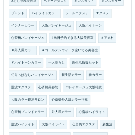
#おしゃれ美容室
ヘアーカタログ
メンズカット
メンズカラー
ブロンド
ハイライトカラー
シールエクステ
エクステ
インナーカラー
大阪バレイヤージュ
大阪ハイトーン
心斎橋バレイヤージュ
#当日予約できる大阪美容室
＃アメ村
＃外人風カラー
＃ゴールデンウィーク空いてる美容室
＃ハイトーンカラー
一人暮らし
新生活応援セット
切りっぱなしバレイヤージュ
新生活カラー
春カラー
難波エクステ
心斎橋美容院
バレイヤージュ大阪得意
大阪カラー得意サロン
心斎橋外人風カラー得意
心斎橋ブロンドカラー
外人風カラー
心斎橋ハイライト
難波ハイライト
大阪ハイライト
心斎橋エクステ
新生活