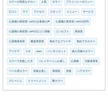
カラーが得意なサロン
人気
カラー
プライバシーポリシー
口コミ
ラフ
アクセス
スタッフ
メニュー
サービス
心斎橋の美容室･LAFFのお客様の声
心斎橋の美容室･LAFFの評判
心斎橋の美容室･LAFFの口コミ情報
コンセプト
美容室
心斎橋美容室
難波美容室
初めてなブリーチ
初めてのカラー
アイケア
コタ
tokio
バッサリカット
成人式後のカラー
カラーで失敗した方
バレイヤージュお直し
心斎橋
大阪美容室
ペール系カラー
失敗お直し
美容院
失敗
ヘアカラー
グレージュ
トリートメント
艶カラー