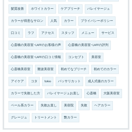
髪質改善
ホワイトカラー
ケアブリーチ
バレイヤージュ
カラーが得意なサロン
人気
カラー
プライバシーポリシー
口コミ
ラフ
アクセス
スタッフ
メニュー
サービス
心斎橋の美容室･LAFFのお客様の声
心斎橋の美容室･LAFFの評判
心斎橋の美容室･LAFFの口コミ情報
コンセプト
美容室
心斎橋美容室
難波美容室
初めてなブリーチ
初めてのカラー
アイケア
コタ
tokio
バッサリカット
成人式後のカラー
カラーで失敗した方
バレイヤージュお直し
心斎橋
大阪美容室
ペール系カラー
失敗お直し
美容院
失敗
ヘアカラー
グレージュ
トリートメント
艶カラー