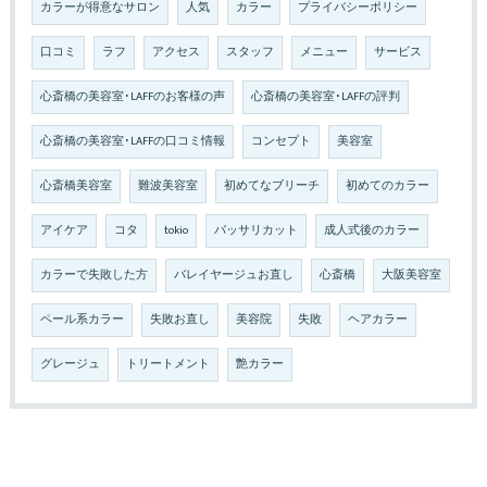
カラーが得意なサロン
人気
カラー
プライバシーポリシー
口コミ
ラフ
アクセス
スタッフ
メニュー
サービス
心斎橋の美容室･LAFFのお客様の声
心斎橋の美容室･LAFFの評判
心斎橋の美容室･LAFFの口コミ情報
コンセプト
美容室
心斎橋美容室
難波美容室
初めてなブリーチ
初めてのカラー
アイケア
コタ
tokio
バッサリカット
成人式後のカラー
カラーで失敗した方
バレイヤージュお直し
心斎橋
大阪美容室
ペール系カラー
失敗お直し
美容院
失敗
ヘアカラー
グレージュ
トリートメント
艶カラー