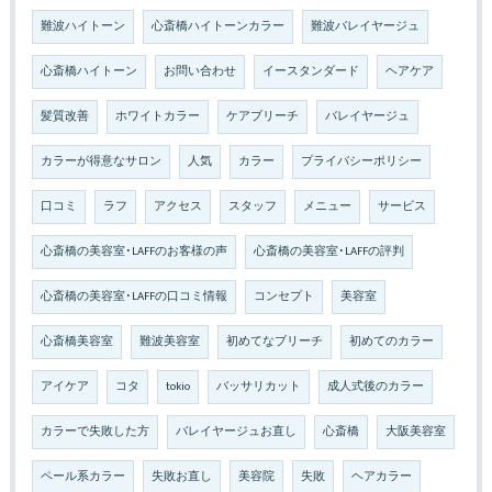
難波ハイトーン
心斎橋ハイトーンカラー
難波バレイヤージュ
心斎橋ハイトーン
お問い合わせ
イースタンダード
ヘアケア
髪質改善
ホワイトカラー
ケアブリーチ
バレイヤージュ
カラーが得意なサロン
人気
カラー
プライバシーポリシー
口コミ
ラフ
アクセス
スタッフ
メニュー
サービス
心斎橋の美容室･LAFFのお客様の声
心斎橋の美容室･LAFFの評判
心斎橋の美容室･LAFFの口コミ情報
コンセプト
美容室
心斎橋美容室
難波美容室
初めてなブリーチ
初めてのカラー
アイケア
コタ
tokio
バッサリカット
成人式後のカラー
カラーで失敗した方
バレイヤージュお直し
心斎橋
大阪美容室
ペール系カラー
失敗お直し
美容院
失敗
ヘアカラー