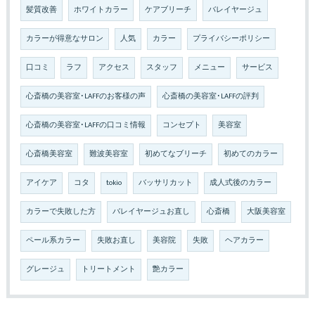
髪質改善
ホワイトカラー
ケアブリーチ
バレイヤージュ
カラーが得意なサロン
人気
カラー
プライバシーポリシー
口コミ
ラフ
アクセス
スタッフ
メニュー
サービス
心斎橋の美容室･LAFFのお客様の声
心斎橋の美容室･LAFFの評判
心斎橋の美容室･LAFFの口コミ情報
コンセプト
美容室
心斎橋美容室
難波美容室
初めてなブリーチ
初めてのカラー
アイケア
コタ
tokio
バッサリカット
成人式後のカラー
カラーで失敗した方
バレイヤージュお直し
心斎橋
大阪美容室
ペール系カラー
失敗お直し
美容院
失敗
ヘアカラー
グレージュ
トリートメント
艶カラー