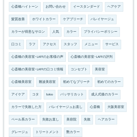
心斎橋ハイトーン
お問い合わせ
イースタンダード
ヘアケア
髪質改善
ホワイトカラー
ケアブリーチ
バレイヤージュ
カラーが得意なサロン
人気
カラー
プライバシーポリシー
口コミ
ラフ
アクセス
スタッフ
メニュー
サービス
心斎橋の美容室･LAFFのお客様の声
心斎橋の美容室･LAFFの評判
心斎橋の美容室･LAFFの口コミ情報
コンセプト
美容室
心斎橋美容室
難波美容室
初めてなブリーチ
初めてのカラー
アイケア
コタ
tokio
バッサリカット
成人式後のカラー
カラーで失敗した方
バレイヤージュお直し
心斎橋
大阪美容室
ペール系カラー
失敗お直し
美容院
失敗
ヘアカラー
グレージュ
トリートメント
艶カラー