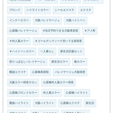
ブロンド
ハイライトカラー
シールエクステ
エクステ
インナーカラー
大阪バレイヤージュ
大阪ハイトーン
心斎橋バレイヤージュ
#当日予約できる大阪美容室
＃アメ村
＃外人風カラー
＃ゴールデンウィーク空いてる美容室
＃ハイトーンカラー
一人暮らし
新生活応援セット
切りっぱなしバレイヤージュ
新生活カラー
春カラー
難波エクステ
心斎橋美容院
バレイヤージュ大阪得意
大阪カラー得意サロン
心斎橋外人風カラー得意
心斎橋ブロンドカラー
外人風カラー
心斎橋ハイライト
難波ハイライト
大阪ハイライト
心斎橋エクステ
新生活