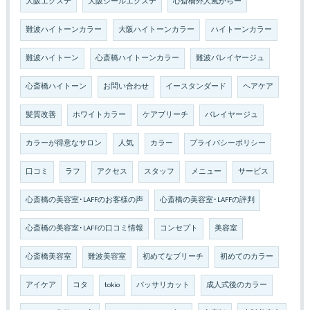
大阪エクステ
大阪シールエクステ
心斎橋外人風からー
難波ハイトーンカラー
大阪ハイトーンカラー
ハイトーンカラー
難波ハイトーン
心斎橋ハイトーンカラー
難波バレイヤージュ
心斎橋ハイトーン
お問い合わせ
イースタンダード
ヘアケア
髪質改善
ホワイトカラー
ケアブリーチ
バレイヤージュ
カラーが得意なサロン
人気
カラー
プライバシーポリシー
口コミ
ラフ
アクセス
スタッフ
メニュー
サービス
心斎橋の美容室･LAFFのお客様の声
心斎橋の美容室･LAFFの評判
心斎橋の美容室･LAFFの口コミ情報
コンセプト
美容室
心斎橋美容室
難波美容室
初めてなブリーチ
初めてのカラー
アイケア
コタ
tokio
バッサリカット
成人式後のカラー