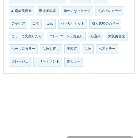
心斎橋美容室
難波美容室
初めてなブリーチ
初めてのカラー
アイケア
コタ
tokio
バッサリカット
成人式後のカラー
カラーで失敗した方
バレイヤージュお直し
心斎橋
大阪美容室
ペール系カラー
失敗お直し
美容院
失敗
ヘアカラー
グレージュ
トリートメント
艶カラー