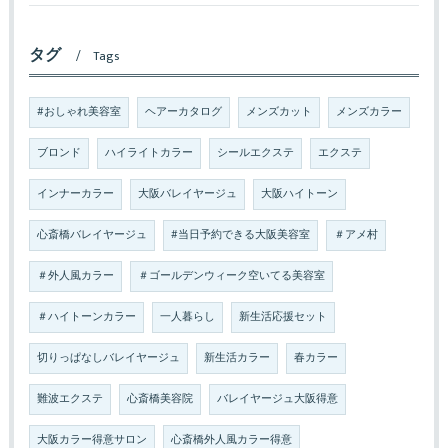
タグ
Tags
#おしゃれ美容室
ヘアーカタログ
メンズカット
メンズカラー
ブロンド
ハイライトカラー
シールエクステ
エクステ
インナーカラー
大阪バレイヤージュ
大阪ハイトーン
心斎橋バレイヤージュ
#当日予約できる大阪美容室
＃アメ村
＃外人風カラー
＃ゴールデンウィーク空いてる美容室
＃ハイトーンカラー
一人暮らし
新生活応援セット
切りっぱなしバレイヤージュ
新生活カラー
春カラー
難波エクステ
心斎橋美容院
バレイヤージュ大阪得意
大阪カラー得意サロン
心斎橋外人風カラー得意