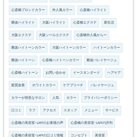
心斎橋ブロンドカラー
外人風カラー
心斎橋ハイライト
難波ハイライト
大阪ハイライト
心斎橋エクステ
新生活
大阪エクステ
大阪シールエクステ
心斎橋外人風からー
難波ハイトーンカラー
大阪ハイトーンカラー
ハイトーンカラー
難波ハイトーン
心斎橋ハイトーンカラー
難波バレイヤージュ
心斎橋ハイトーン
お問い合わせ
イースタンダード
ヘアケア
髪質改善
ホワイトカラー
ケアブリーチ
バレイヤージュ
カラーが得意なサロン
人気
カラー
プライバシーポリシー
口コミ
ラフ
アクセス
スタッフ
メニュー
サービス
心斎橋の美容室･LAFFのお客様の声
心斎橋の美容室･LAFFの評判
心斎橋の美容室･LAFFの口コミ情報
コンセプト
美容室