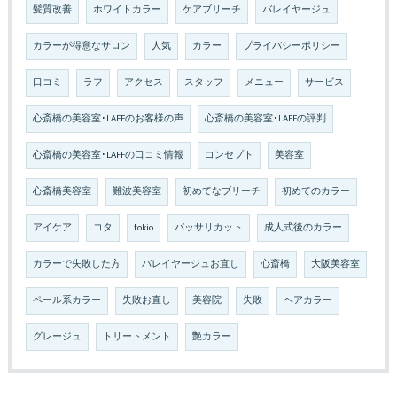
髪質改善
ホワイトカラー
ケアブリーチ
バレイヤージュ
カラーが得意なサロン
人気
カラー
プライバシーポリシー
口コミ
ラフ
アクセス
スタッフ
メニュー
サービス
心斎橋の美容室･LAFFのお客様の声
心斎橋の美容室･LAFFの評判
心斎橋の美容室･LAFFの口コミ情報
コンセプト
美容室
心斎橋美容室
難波美容室
初めてなブリーチ
初めてのカラー
アイケア
コタ
tokio
バッサリカット
成人式後のカラー
カラーで失敗した方
バレイヤージュお直し
心斎橋
大阪美容室
ペール系カラー
失敗お直し
美容院
失敗
ヘアカラー
グレージュ
トリートメント
艶カラー