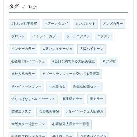
タグ
Tags
#おしゃれ美容室
ヘアーカタログ
メンズカット
メンズカラー
ブロンド
ハイライトカラー
シールエクステ
エクステ
インナーカラー
大阪バレイヤージュ
大阪ハイトーン
心斎橋バレイヤージュ
#当日予約できる大阪美容室
＃アメ村
＃外人風カラー
＃ゴールデンウィーク空いてる美容室
＃ハイトーンカラー
一人暮らし
新生活応援セット
切りっぱなしバレイヤージュ
新生活カラー
春カラー
難波エクステ
心斎橋美容院
バレイヤージュ大阪得意
大阪カラー得意サロン
心斎橋外人風カラー得意
心斎橋ブロンドカラー
外人風カラー
心斎橋ハイライト