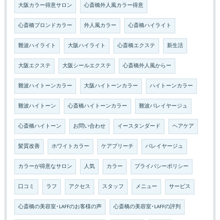
大阪カラー得意サロン
心斎橋外人風カラー得意
心斎橋ブロンドカラー
外人風カラー
心斎橋ハイライト
難波ハイライト
大阪ハイライト
心斎橋エクステ
新生活
大阪エクステ
大阪シールエクステ
心斎橋外人風からー
難波ハイトーンカラー
大阪ハイトーンカラー
ハイトーンカラー
難波ハイトーン
心斎橋ハイトーンカラー
難波バレイヤージュ
心斎橋ハイトーン
お問い合わせ
イースタンダード
ヘアケア
髪質改善
ホワイトカラー
ケアブリーチ
バレイヤージュ
カラーが得意なサロン
人気
カラー
プライバシーポリシー
口コミ
ラフ
アクセス
スタッフ
メニュー
サービス
心斎橋の美容室･LAFFのお客様の声
心斎橋の美容室･LAFFの評判