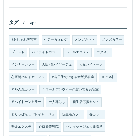
タグ
Tags
#おしゃれ美容室
ヘアーカタログ
メンズカット
メンズカラー
ブロンド
ハイライトカラー
シールエクステ
エクステ
インナーカラー
大阪バレイヤージュ
大阪ハイトーン
心斎橋バレイヤージュ
#当日予約できる大阪美容室
＃アメ村
＃外人風カラー
＃ゴールデンウィーク空いてる美容室
＃ハイトーンカラー
一人暮らし
新生活応援セット
切りっぱなしバレイヤージュ
新生活カラー
春カラー
難波エクステ
心斎橋美容院
バレイヤージュ大阪得意