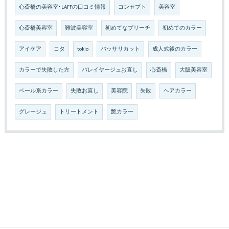
心斎橋の美容室･LAFFの口コミ情報
コンセプト
美容室
心斎橋美容室
難波美容室
初めてなブリーチ
初めてのカラー
アイケア
コタ
tokio
バッサリカット
成人式後のカラー
カラーで失敗した方
バレイヤージュお直し
心斎橋
大阪美容室
ペール系カラー
失敗お直し
美容院
失敗
ヘアカラー
グレージュ
トリートメント
艶カラー