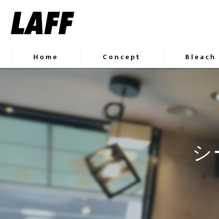
Home
Concept
Bleach
シ