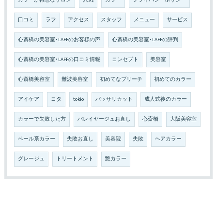
カラーが得意なサロン
人気
カラー
プライバシーポリシー
口コミ
ラフ
アクセス
スタッフ
メニュー
サービス
心斎橋の美容室･LAFFのお客様の声
心斎橋の美容室･LAFFの評判
心斎橋の美容室･LAFFの口コミ情報
コンセプト
美容室
心斎橋美容室
難波美容室
初めてなブリーチ
初めてのカラー
アイケア
コタ
tokio
バッサリカット
成人式後のカラー
カラーで失敗した方
バレイヤージュお直し
心斎橋
大阪美容室
ペール系カラー
失敗お直し
美容院
失敗
ヘアカラー
グレージュ
トリートメント
艶カラー