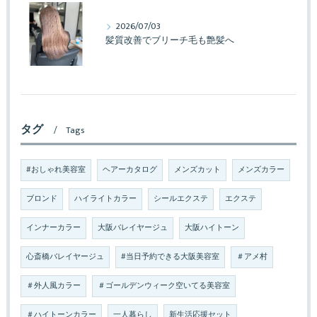
2026/07/03
髪質改善でブリーチ毛も艶髪へ
タグ
Tags
#おしゃれ美容室
ヘアーカタログ
メンズカット
メンズカラー
ブロンド
ハイライトカラー
シールエクステ
エクステ
インナーカラー
大阪バレイヤージュ
大阪ハイトーン
心斎橋バレイヤージュ
#当日予約できる大阪美容室
＃アメ村
＃外人風カラー
＃ゴールデンウィーク空いてる美容室
＃ハイトーンカラー
一人暮らし
新生活応援セット